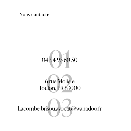
01
04 94 93 60 50
02
6 rue Molière
Toulon, FR 83000
03
Lacombe-brisou.avocat@wanadoo.fr