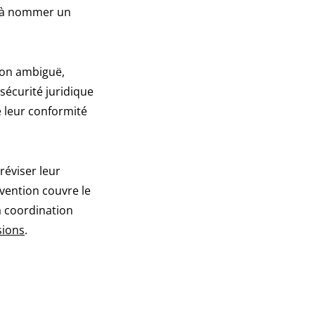
ou à nommer un
ion ambiguë,
 sécurité juridique
e leur conformité
réviser leur
ervention couvre le
la coordination
sions
.