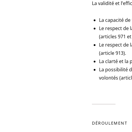
La validité et l’e
La capacité de 
Le respect de l
(articles 971 et
Le respect de l
(article 913).
La clarté et la
La possibilité 
volontés (artic
DÉROULEMENT