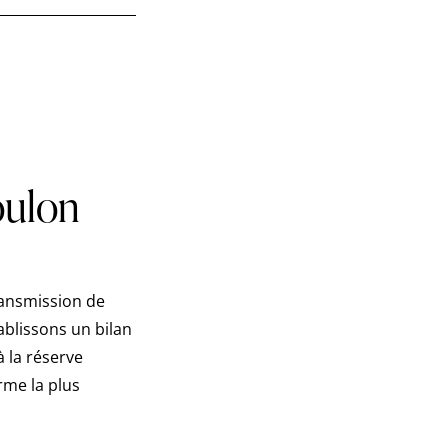
oulon
ransmission de
ablissons un bilan
à la réserve
rme la plus