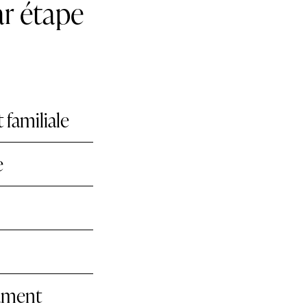
ar étape
 familiale
e
tament