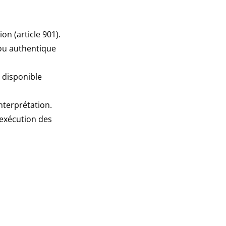
on (article 901).
) ou authentique
é disponible
nterprétation.
’exécution des