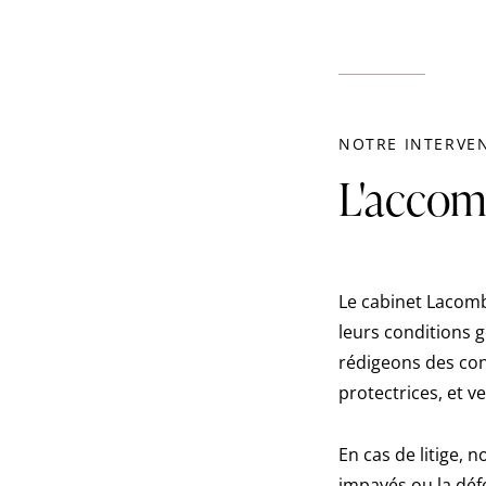
NOTRE INTERVE
L'accom
Le cabinet Lacomb
leurs conditions 
rédigeons des con
protectrices, et v
En cas de litige,
impayés ou la déf