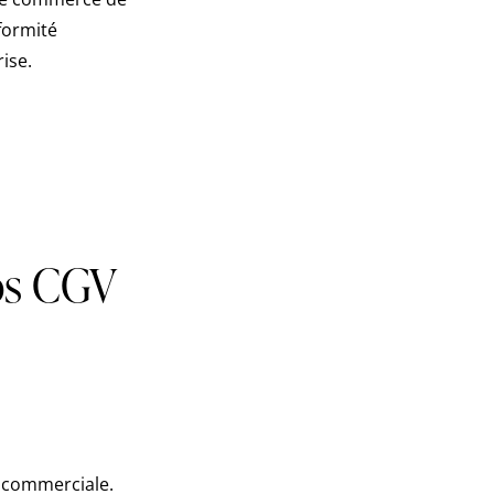
formité
ise.
os CGV
é commerciale.