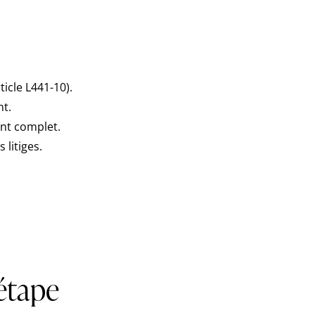
ticle L441-10).
nt.
ent complet.
 litiges.
étape