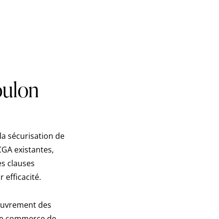
oulon
la sécurisation de
CGA existantes,
es clauses
 efficacité.
couvrement des
 de commerce de