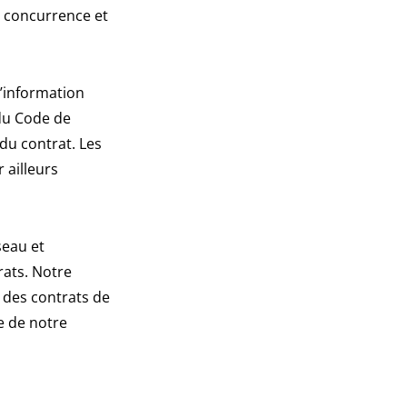
la concurrence et
d’information
 du Code de
 du contrat. Les
 ailleurs
seau et
rats. Notre
 des contrats de
e de notre