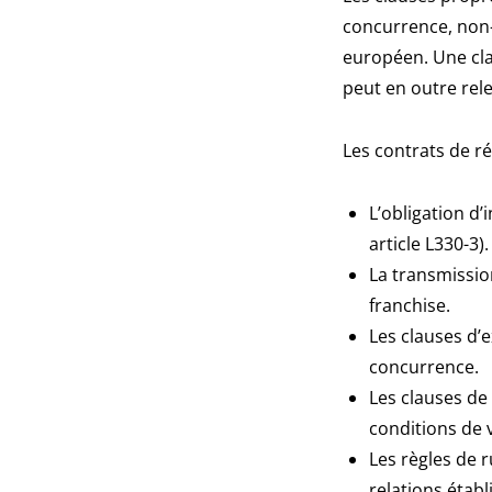
concurrence, non-r
européen. Une cla
peut en outre rele
Les contrats de ré
L’obligation d
article L330-3).
La transmission
franchise.
Les clauses d’e
concurrence.
Les clauses de
conditions de v
Les règles de 
relations établ