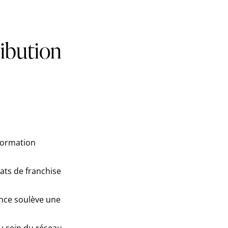
ribution
formation
rats de franchise
ence soulève une