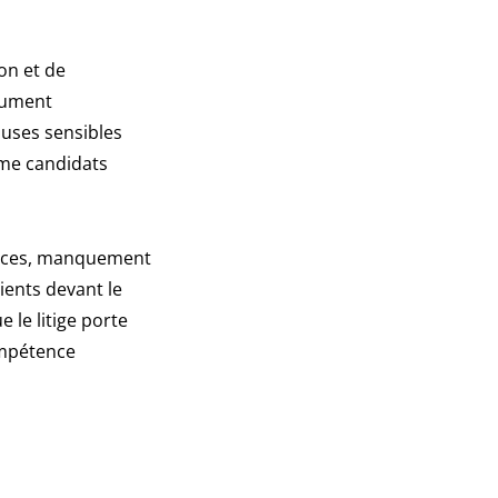
on et de
ocument
auses sensibles
mme candidats
vances, manquement
ients devant le
 le litige porte
ompétence