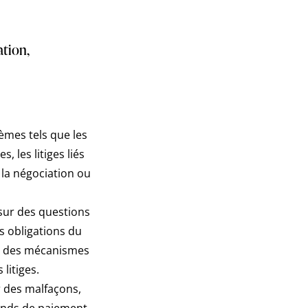
ation,
lèmes tels que les
 les litiges liés
 la négociation ou
r sur des questions
es obligations du
iser des mécanismes
litiges.
er des malfaçons,
ends de paiement,