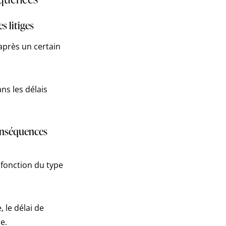
s litiges
 après un certain
ans les délais
conséquences
 fonction du type
 le délai de
e.