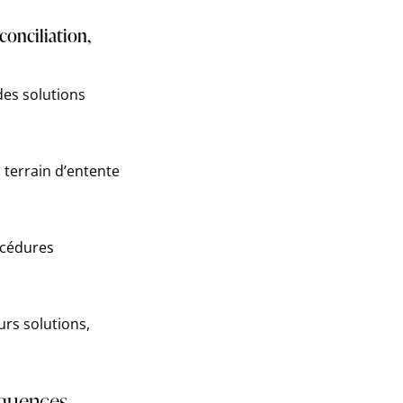
conciliation,
des solutions
 terrain d’entente
océdures
urs solutions,
séquences