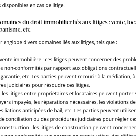
 disponibles en cas de litige.
maines du droit immobilier liés aux litiges : vente, loc
banisme, etc.
r englobe divers domaines liés aux litiges, tels que :
la vente immobilière : ces litiges peuvent concerner des prob
es non-conformités par rapport aux obligations contractuelles,
garantie, etc. Les parties peuvent recourir à la médiation, à
s judiciaires pour résoudre ces litiges.
s : les litiges entre propriétaires et locataires peuvent porte
loyers impayés, les réparations nécessaires, les violations d
résiliations anticipées de bail, etc. Les parties peuvent util
e conciliation ou des procédures judiciaires pour régler ces 
la construction : les litiges de construction peuvent concern
es non-conformités aux normes de construction, des différ