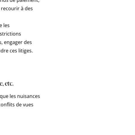
 recourir à des
e les
strictions
es, engager des
re ces litiges.
, etc.
 que les nuisances
onflits de vues