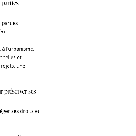
 parties
s parties
ère.
, à l’urbanisme,
nnelles et
projets, une
r préserver ses
éger ses droits et