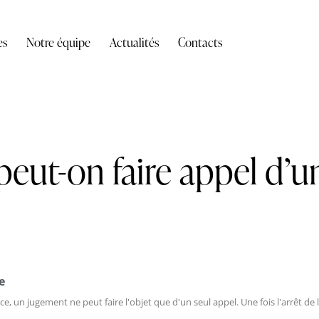
es
Notre équipe
Actualités
Contacts
eut-on faire appel d’u
e
e, un jugement ne peut faire l'objet que d'un seul appel. Une fois l'arrêt de 