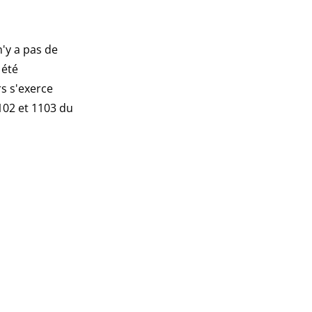
n'y a pas de
 été
rs s'exerce
1102 et 1103 du