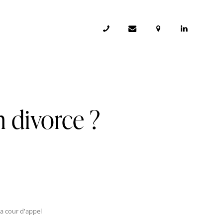
n divorce ?
la cour d'appel