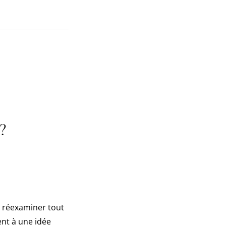
 ?
e réexaminer tout
ent à une idée