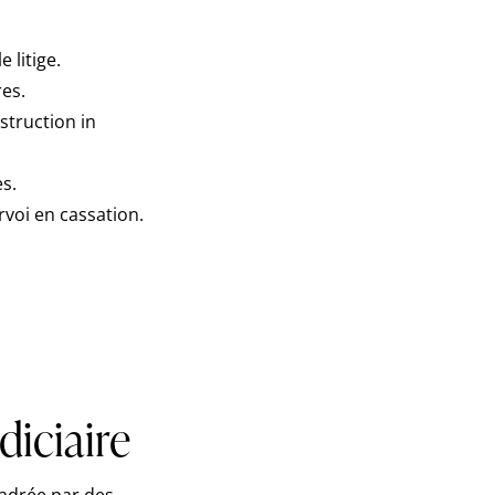
 litige.
es.
struction in
es.
rvoi en cassation.
iciaire