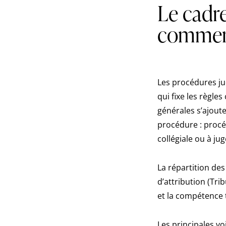
Le cadre
commerc
Les procédures jud
qui fixe les règle
générales s’ajoute
procédure : procé
collégiale ou à ju
La répartition de
d’attribution (Tri
et la compétence t
Les principales vo