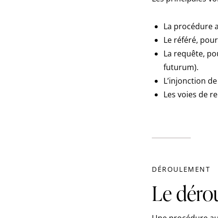
La procédure au
Le référé, pou
La requête, po
futurum).
L’injonction d
Les voies de r
DÉROULEMENT
Le déro