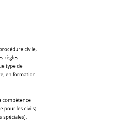
procédure civile,
es règles
que type de
re, en formation
 la compétence
 pour les civils)
s spéciales).