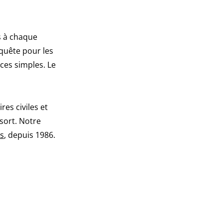
s à chaque
equête pour les
ces simples. Le
es civiles et
sort. Notre
es
, depuis 1986.