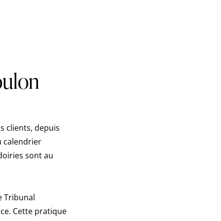
oulon
 clients, depuis
u calendrier
doiries sont au
e Tribunal
nce. Cette pratique