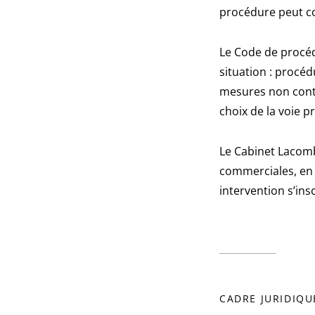
procédure peut c
Le Code de procéd
situation : procé
mesures non contr
choix de la voie pr
Le Cabinet Lacombe
commerciales, en 
intervention s’i
CADRE JURIDIQU